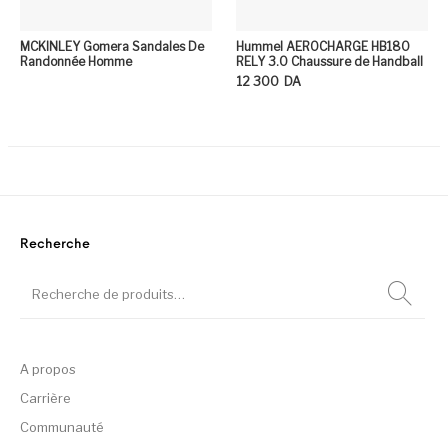
MCKINLEY Gomera Sandales De
Hummel AEROCHARGE HB180
Randonnée Homme
RELY 3.0 Chaussure de Handball
12 300
DA
Ce
Recherche
A propos
Carrière
Communauté