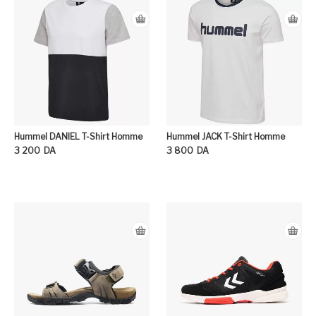
Hummel DANIEL T-Shirt Homme
Hummel JACK T-Shirt Homme
3 200
DA
3 800
DA
Ce produit a plusieurs variation
Ce