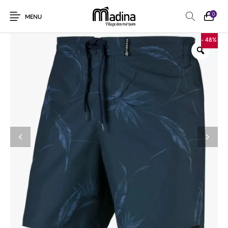
0
MENU
- 48%