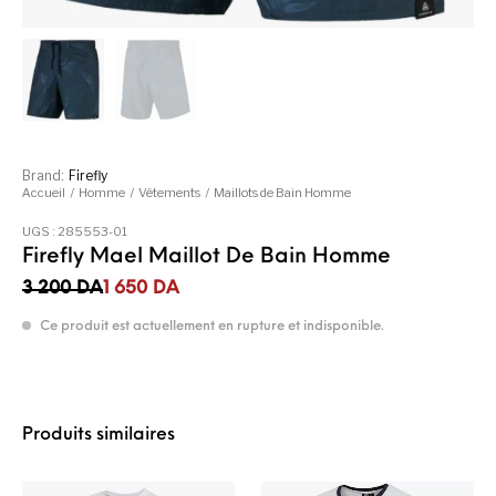
Brand:
Firefly
Accueil
/
Homme
/
Vêtements
/
Maillots de Bain Homme
UGS :
285553-01
Firefly Mael Maillot De Bain Homme
Le prix initial était : 3 200DA.
Le prix actuel est : 1 650DA.
3 200
DA
1 650
DA
Ce produit est actuellement en rupture et indisponible.
Produits similaires