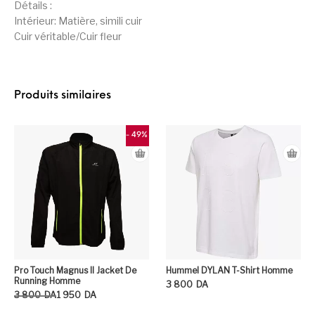
Détails :
Intérieur: Matière, simili cuir
Cuir véritable/Cuir fleur
Produits similaires
- 49%
Pro Touch Magnus II Jacket De
Hummel DYLAN T-Shirt Homme
Running Homme
3 800
DA
Le prix initial était : 3 800DA.
Le prix actuel est : 1 950DA.
3 800
DA
1 950
DA