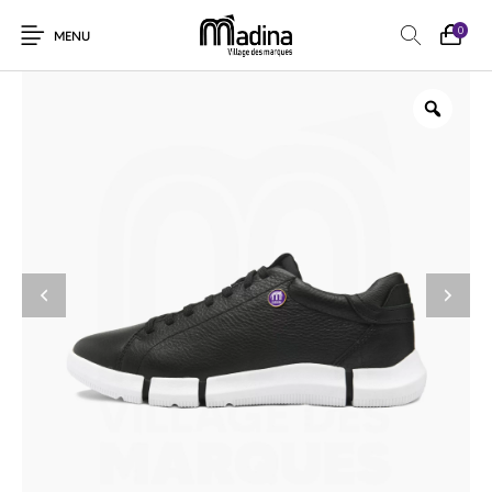
0
MENU