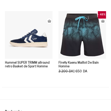
Ce
Ce produit a plusieurs variation
- 48%
Hummel SUPER TRIMM allround
Firefly Kaenu Maillot De Bain
retro Basket de Sport Homme
Homme
Le prix initial était : 3 200DA.
Le prix actuel est : 1 650DA.
3 200
DA
1 650
DA
Ce