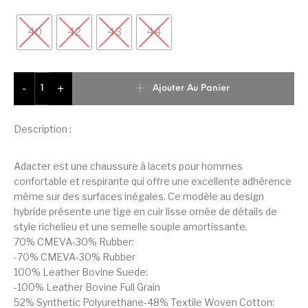
40
42
43
44
quantité de Geox Chaussures En Cuir Adacter F Homme
Ajouter Au Panier
-
+
Description :
Adacter est une chaussure à lacets pour hommes
confortable et respirante qui offre une excellente adhérence
même sur des surfaces inégales. Ce modèle au design
hybride présente une tige en cuir lisse ornée de détails de
style richelieu et une semelle souple amortissante.
70% CMEVA-30% Rubber:
-70% CMEVA-30% Rubber
100% Leather Bovine Suede:
-100% Leather Bovine Full Grain
52% Synthetic Polyurethane-48% Textile Woven Cotton: