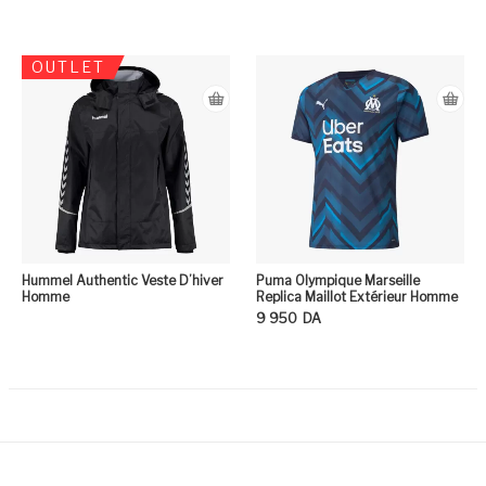
Ce
OUTLET
Hummel Authentic Veste D’hiver
Puma Olympique Marseille
Homme
Replica Maillot Extérieur Homme
9 950
DA
Ce