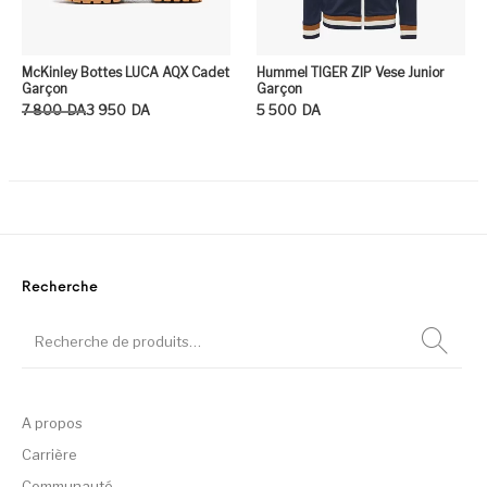
McKinley Bottes LUCA AQX Cadet
Hummel TIGER ZIP Vese Junior
Garçon
Garçon
Le prix initial était : 7 800DA.
Le prix actuel est : 3 950DA.
7 800
DA
3 950
DA
5 500
DA
Ce produit a plusieurs variation
Ce
Recherche
A propos
Carrière
Communauté