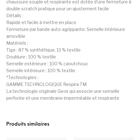
chaussure souple et respirante est dotée d’une fermeture à
no
tat
double scratch pratique pour un ajustement facile
io
Détails :
ns
cli
Rapide et facile à mettre en place
en
Fermeture par bande auto-agrippante; Semelle intérieure
t
amovible
Matériels :
Tige : 87 % synthétique, 13 % textile
Doublure : 100 % textile
Semelle extérieure : 100 % caoutchouc
Semelle intérieure : 100 % textile
*Technologies :
GAMME TECHNOLOGIQUE Respira TM
La technologie originale Geox qui associe une semelle
perforée et une membrane imperméable et respirante
Produits similaires