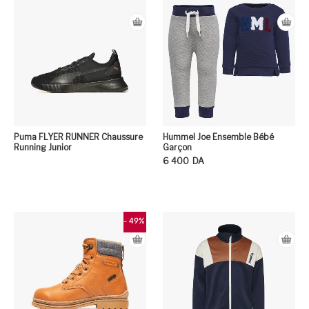
Puma FLYER RUNNER Chaussure
Hummel Joe Ensemble Bébé
Running Junior
Garçon
6 400
DA
Ce
- 49%