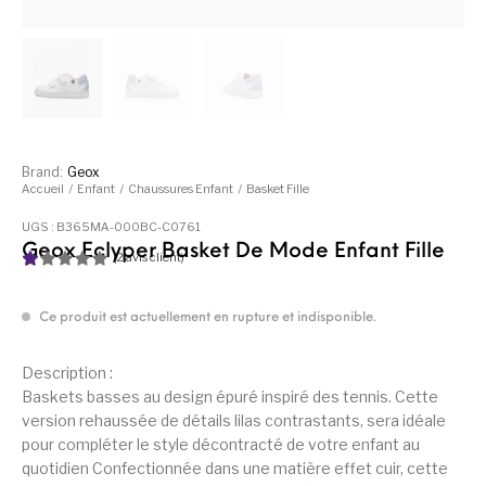
Brand:
Geox
Accueil
/
Enfant
/
Chaussures Enfant
/
Basket Fille
UGS :
B365MA-000BC-C0761
Geox Eclyper Basket De Mode Enfant Fille
(
2
avis client)
N
2
ot
é
Ce produit est actuellement en rupture et indisponible.
1.
00
su
Description :
r
Baskets basses au design épuré inspiré des tennis. Cette
5
version rehaussée de détails lilas contrastants, sera idéale
ba
sé
pour compléter le style décontracté de votre enfant au
su
quotidien Confectionnée dans une matière effet cuir, cette
r