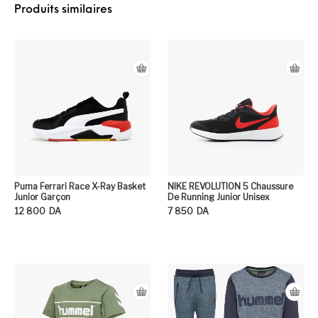
Produits similaires
Puma Ferrari Race X-Ray Basket
NIKE REVOLUTION 5 Chaussure
Junior Garçon
De Running Junior Unisex
12 800
DA
7 850
DA
Ce produit a plusieurs variation
Ce