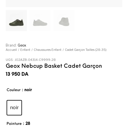
Brand:
Geox
Accueil
/
Enfant
/
Chaussures Enfant
/
Cadet Garçon Tailles (28-35)
UGS :
J02AZB-04314-C9999-28
Geox Nebcup Basket Cadet Garçon
13 950
DA
: noir
Couleur
noir
: 28
Pointure