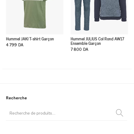
Hummel JAKI T-shirt Garçon
Hummel JULIUS Col Rond AW17
Ensemble Garçon
4 799
DA
7 800
DA
Ce produit a plusieurs variation
Ce
Recherche