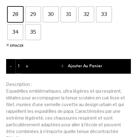
28
29
30
31
32
33
34
35
EFFACER
quantité de Geox Nebcup Basket Cadet Garçon
Ajouter Au Panier
-
+
Description :
Espadrilles emblématiques, ultra légères et qui respirent,
idéales pour accompagner la tenue scolaire.en cuir lisse et
filet, munies d’une semelle cuvette au design urbain et qui
rappellent les espadrilles de papa. Caractérisées par une
extrême légèreté, ces chaussures respirent et sont
particulièrement adaptées pour aller à l’école et peuvent
être combinées à n’importe quelle tenue décontractée