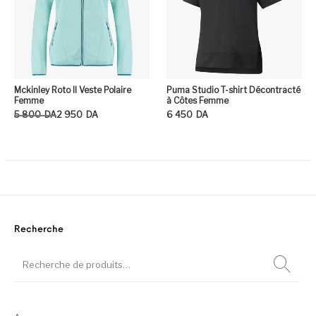
Mckinley Roto II Veste Polaire
Puma Studio T-shirt Décontracté
Femme
à Côtes Femme
Le prix initial était : 5 800DA.
Le prix actuel est : 2 950DA.
5 800
DA
2 950
DA
6 450
DA
Ce produit a plusieurs variation
Ce
Recherche