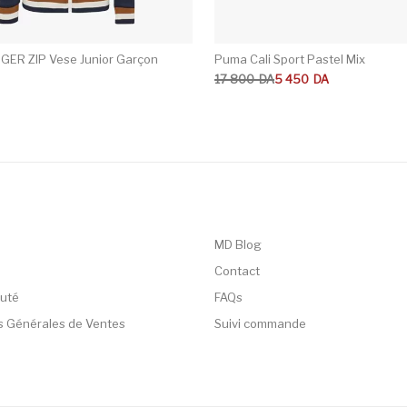
GER ZIP Vese Junior Garçon
Puma Cali Sport Pastel Mix
Le prix initial était : 17 800DA.
Le prix actuel est : 5 450DA.
17 800
DA
5 450
DA
MD Blog
Contact
uté
FAQs
s Générales de Ventes
Suivi commande