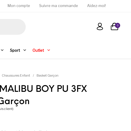
Mon compte
Suivre ma commande
Aidez-moi!
0
Sport
Outlet
Chaussures Enfant
/
Basket Garçon
x MALIBU BOY PU 3FX
 Garçon
is client)