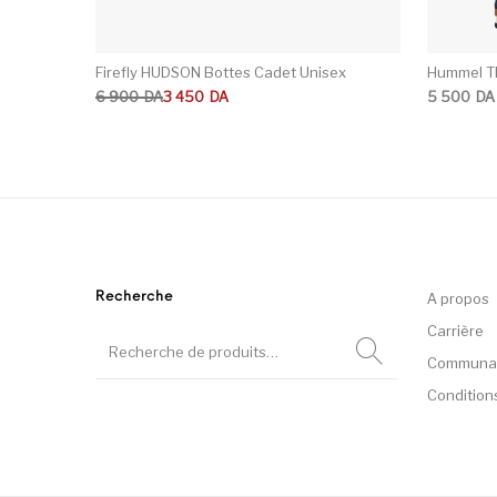
Firefly HUDSON Bottes Cadet Unisex
Hummel TI
Le prix initial était : 6 900DA.
Le prix actuel est : 3 450DA.
6 900
DA
3 450
DA
5 500
DA
Recherche
A propos
Carrière
Communa
Condition