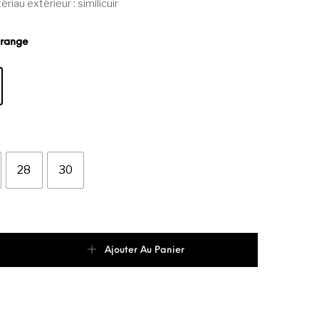
riau extérieur : similicuir
orange
28
30
de Kinetix MALIBU BOY PU 3FX Enfant Garçon
Ajouter Au Panier