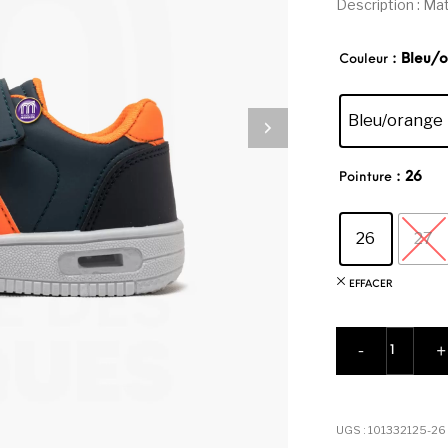
Description : Maté
sur
notati
ons
: Bleu/
client
Couleur
Bleu/orange
: 26
Pointure
26
27
EFFACER
quantité 
-
+
UGS :
101332125-26