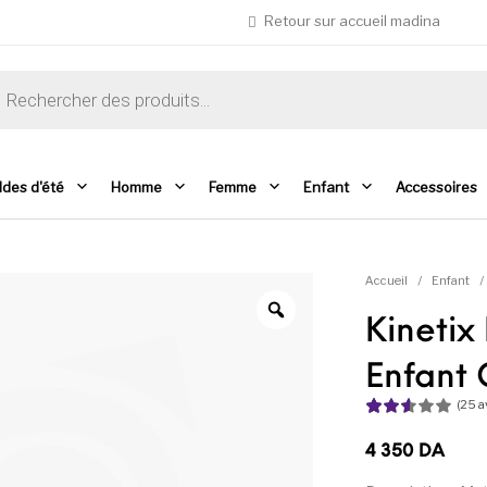
Retour sur accueil madina
che de produits
ldes d'été
Homme
Femme
Enfant
Accessoires
Accueil
/
Enfant
/
Kineti
Enfant
(
25
av
Noté
25
2.56
4 350
DA
sur 5
basé