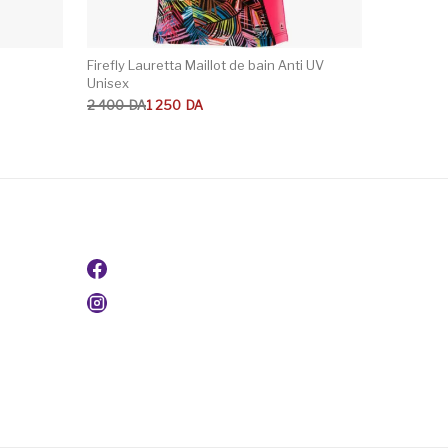
Firefly Lauretta Maillot de bain Anti UV
Unisex
Le prix initial était : 2 400DA.
Le prix actuel est : 1 250DA.
2 400
DA
1 250
DA