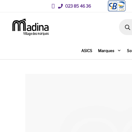
023 85 46 36
Recher
ASICS
Marques
So