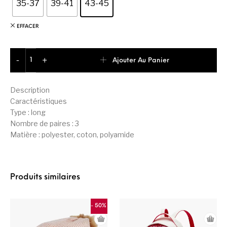
35-37
39-41
43-45
cli
en
t
EFFACER
quantité de Puma 3 paires de chaussettes de sport Unisex
Ajouter Au Panier
-
+
Description
Caractéristiques
Type : long
Nombre de paires : 3
Matière : polyester, coton, polyamide
Produits similaires
- 50%