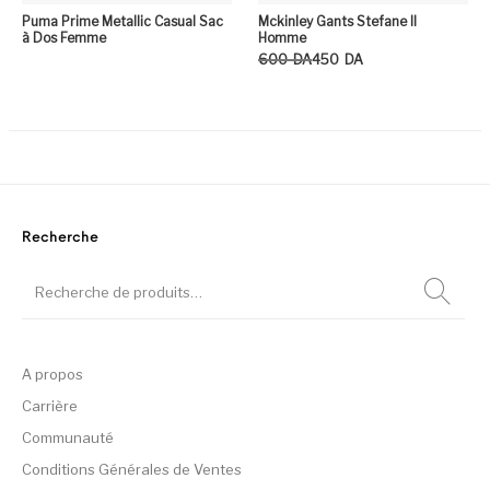
Puma Prime Metallic Casual Sac
Mckinley Gants Stefane II
à Dos Femme
Homme
Le prix initial était : 600DA.
Le prix actuel est : 450DA.
600
DA
450
DA
Ce
Recherche
A propos
Carrière
Communauté
Conditions Générales de Ventes