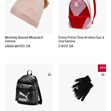
Mckinley Bonnet Miranda II
Puma Prime Time Archive Sac à
Femme
Dos Femme
Le prix initial était : 1 500DA.
Le prix actuel est : 750DA.
1 500
DA
750
DA
5 800
DA
Ce produit a plusieurs variation
Ce
- 25%