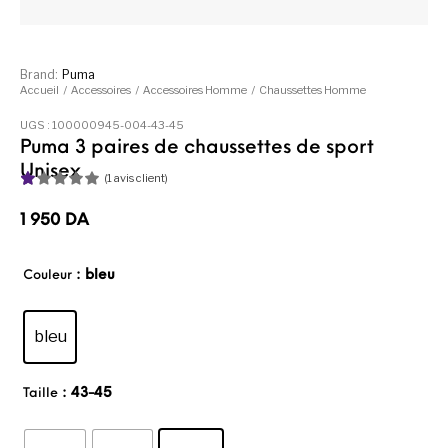
Brand:
Puma
Accueil
/
Accessoires
/
Accessoires Homme
/
Chaussettes Homme
UGS :
100000945-004-43-45
Puma 3 paires de chaussettes de sport
Unisex
(
1
avis client)
N
1
ot
1 950
DA
é
1.
00
: bleu
Couleur
su
r
5
ba
bleu
sé
su
r
no
: 43-45
Taille
tat
io
n