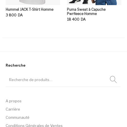
Hummel JACK T-Shirt Homme
Puma Sweat à Capuche
Pwrfleece Homme
3 800
DA
18 400
DA
Ce produit a plusieurs variation
Ce
Recherche
A propos
Carrière
Communauté
Conditions Générales de Ventes