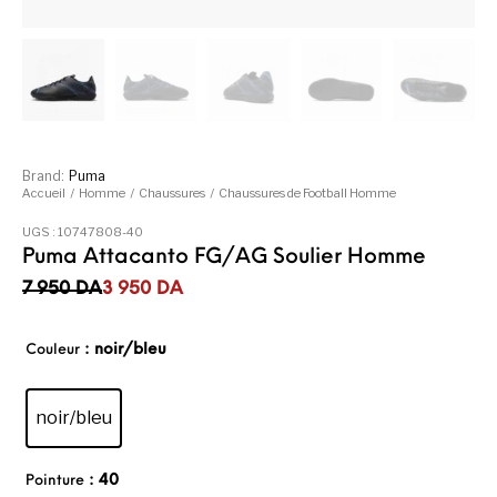
Brand:
Puma
Accueil
/
Homme
/
Chaussures
/
Chaussures de Football Homme
UGS :
10747808-40
Puma Attacanto FG/AG Soulier Homme
Le prix initial était : 7 950DA.
Le prix actuel est : 3 950DA.
7 950
DA
3 950
DA
: noir/bleu
Couleur
noir/bleu
: 40
Pointure