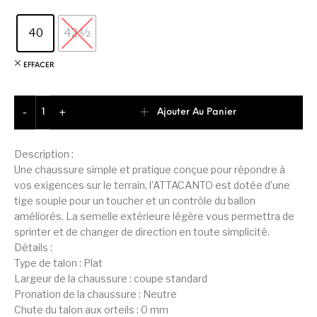
40
42 ½
EFFACER
quantité de Puma Attacanto FG/AG Soulier Homme
Ajouter Au Panier
-
+
Description :
Une chaussure simple et pratique conçue pour répondre à
vos exigences sur le terrain, l’ATTACANTO est dotée d’une
tige souple pour un toucher et un contrôle du ballon
améliorés. La semelle extérieure légère vous permettra de
sprinter et de changer de direction en toute simplicité.
Détails :
Type de talon : Plat
Largeur de la chaussure : coupe standard
Pronation de la chaussure : Neutre
Chute du talon aux orteils : 0 mm