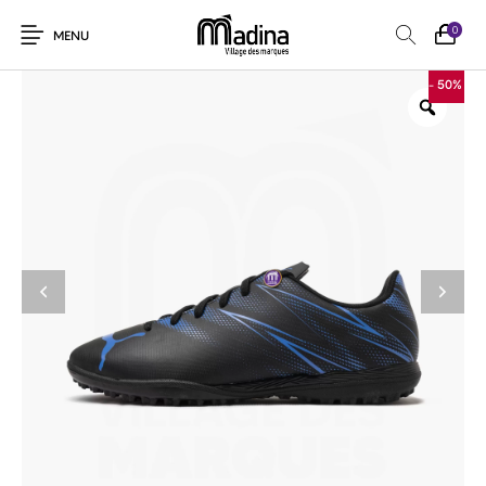
0
MENU
- 50%