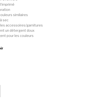
l’imprimé
oration
ouleurs similaires
 à sec
les accessoires/garnitures
ent un détergent doux
gent pour les couleurs
ir