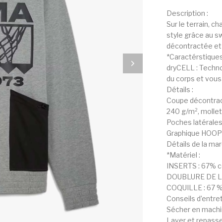
Description :
Sur le terrain, 
style grâce au s
décontractée et 
*Caractérstiques
dryCELL : Techno
du corps et vous 
Détails :
Coupe décontra
240 g/m², mollet
Poches latérales
Graphique HOO
Détails de la m
*Matériel :
INSERTS : 67% c
DOUBLURE DE LA
COQUILLE : 67 % 
Conseils d’entret
Sécher en machin
Laver et repasse