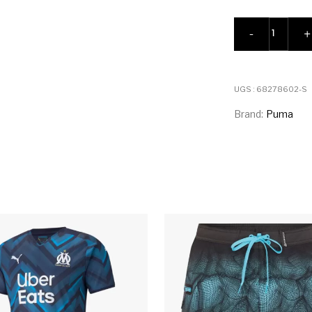
quantité
-
+
UGS :
68278602-S
Brand:
Puma
Ce produit a plusieurs variations. Les 