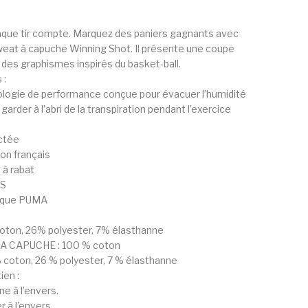
chaque tir compte. Marquez des paniers gagnants avec
weat à capuche Winning Shot. Il présente une coupe
des graphismes inspirés du basket-ball.
 :
logie de performance conçue pour évacuer l’humidité
garder à l’abri de la transpiration pendant l’exercice
ctée
on français
 à rabat
PS
arque PUMA
oton, 26% polyester, 7% élasthanne
 CAPUCHE : 100 % coton
coton, 26 % polyester, 7 % élasthanne
ien :
e à l’envers.
r à l’envers