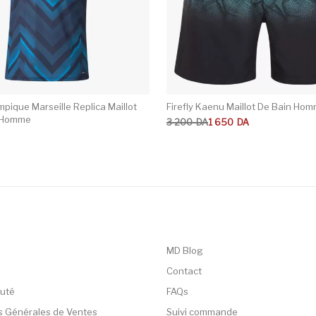
pique Marseille Replica Maillot
Firefly Kaenu Maillot De Bain Ho
r Homme
Le prix initial était : 3 200DA.
Le prix actuel est : 1 650DA.
3 200
DA
1 650
DA
MD Blog
Contact
uté
FAQs
s Générales de Ventes
Suivi commande