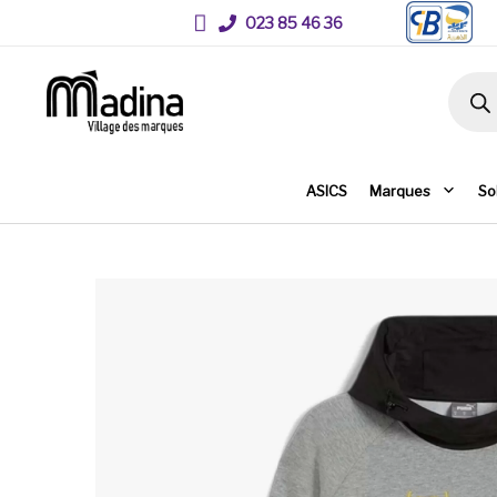
023 85 46 36
Recher
ASICS
Marques
So