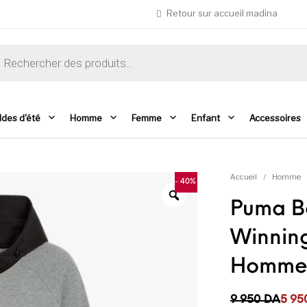
Retour sur accueil madina
che de produits
ldes d'été
Homme
Femme
Enfant
Accessoires
Accueil
/
Homme
- 40%
Puma B
Winnin
Homm
Le prix initial 
Le prix actuel 
9 950
DA
5 95