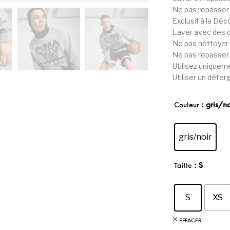
Ne pas repasser 
Exclusif à la Déc
Laver avec des c
Ne pas nettoyer
Ne pas repasser 
Utilisez uniquem
Utiliser un déter
: gris/no
Couleur
gris/noir
: S
Taille
S
XS
EFFACER