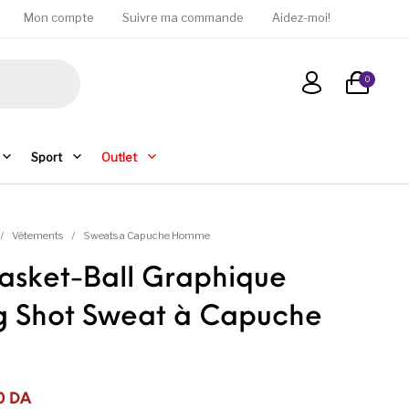
Mon compte
Suivre ma commande
Aidez-moi!
0
Sport
Outlet
/
Vêtements
/
Sweats a Capuche Homme
asket-Ball Graphique
g Shot Sweat à Capuche
e
était : 9 950DA.
est : 5 950DA.
0
DA