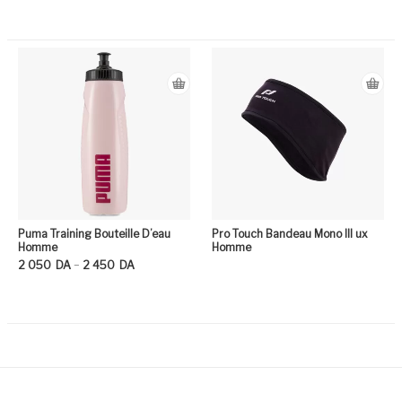
Puma Training Bouteille D’eau
Pro Touch Bandeau Mono III ux
Homme
Homme
Plage de prix : 2 050DA à 2 450DA
–
2 050
DA
2 450
DA
Ce produit a plusieurs variation