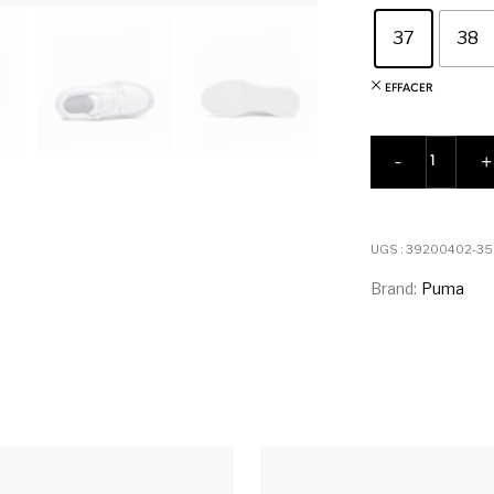
37
38
EFFACER
quantité 
-
+
UGS :
39200402-35
Brand:
Puma
urs variations. Les options peuvent être choisies sur la pag
Ce produit a plusieurs variations. Les 