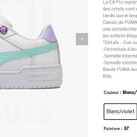
La CA Pro repren
des orteils sont
tandis que le la
Classic de PUMA a
une semelle inter
les enfants éléga
*Détails : -Cuir s
-Fermeture à lac
-Semelle interm
-Semelle extérie
Bande PUMA des 
Kids.
: Blanc/
Couleur
Blanc/violet
: 37
Pointure