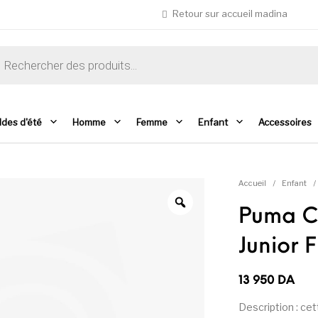
Retour sur accueil madina
che de produits
ldes d'été
Homme
Femme
Enfant
Accessoires
Accueil
/
Enfant
/
Puma C
Junior F
13 950
DA
Description : ce