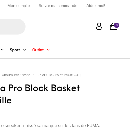
Mon compte
Suivre ma commande
Aidez-moi!
0
Sport
Outlet
Chaussures Enfant
/
Junior Fille – Pointure (36 – 40)
a Pro Block Basket
ille
tte sneaker a laissé sa marque sur les fans de PUMA.