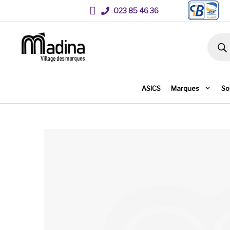
023 85 46 36
Recher
ASICS
Marques
So