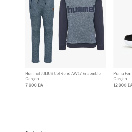
Hummel JULIUS Col Rond AW17 Ensemble
Puma Ferr
Garçon
Garçon
7 800
DA
12 800
D