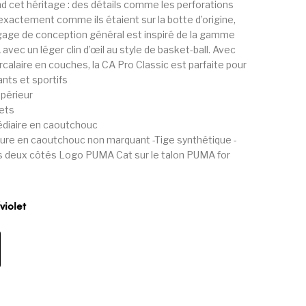
d cet héritage : des détails comme les perforations
 exactement comme ils étaient sur la botte d’origine,
ngage de conception général est inspiré de la gamme
vec un léger clin d’œil au style de basket-ball. Avec
calaire en couches, la CA Pro Classic est parfaite pour
nts et sportifs
upérieur
ets
édiaire en caoutchouc
ure en caoutchouc non marquant -Tige synthétique -
deux côtés Logo PUMA Cat sur le talon PUMA for
violet