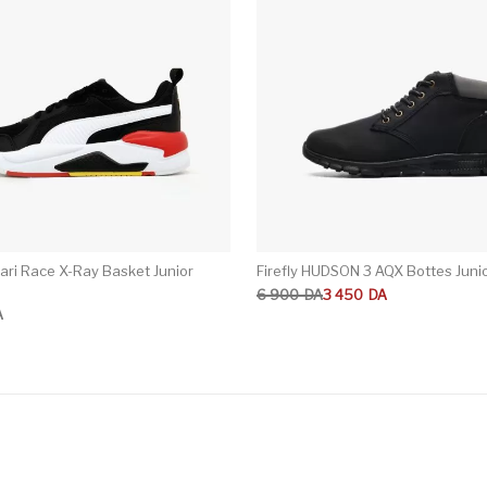
ari Race X-Ray Basket Junior
Firefly HUDSON 3 AQX Bottes Juni
Le prix initial était : 6 900DA.
Le prix actuel est : 3 450DA.
6 900
DA
3 450
DA
A