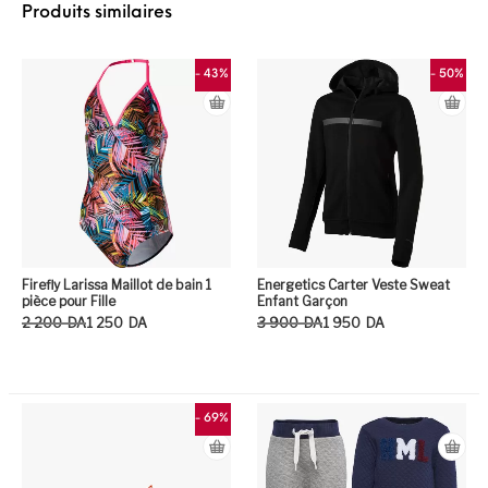
Produits similaires
- 43%
- 50%
Firefly Larissa Maillot de bain 1
Energetics Carter Veste Sweat
pièce pour Fille
Enfant Garçon
Le prix initial était : 2 200DA.
Le prix actuel est : 1 250DA.
Le prix initial était : 3 900DA.
Le prix actuel est : 1 950DA.
2 200
DA
1 250
DA
3 900
DA
1 950
DA
Ce produit a plusieurs variation
Ce
- 69%