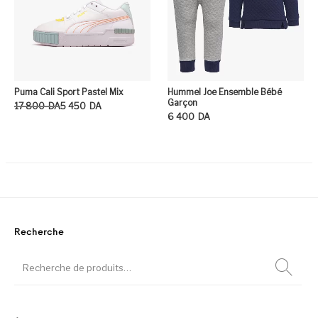
Puma Cali Sport Pastel Mix
Hummel Joe Ensemble Bébé
Garçon
Le prix initial était : 17 800DA.
Le prix actuel est : 5 450DA.
17 800
DA
5 450
DA
6 400
DA
Ce produit a plusieurs variation
Ce
Recherche