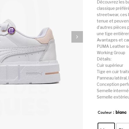
Découvrez les ba
classique préféré
streetwear, ces 
tenue et peuven
d’autres pièces 
une tige entièrem
Avantages et ca
PUMA Leather sou
Working Group
Détails:
Cuir supérieur
Tige en cuir trai
Panneau latéral, 
Conception perfo
Semelle intermé
Semelle extérie
: blanc
Couleur