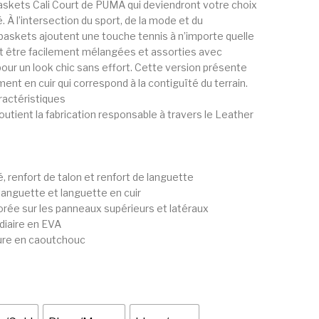
skets Cali Court de PUMA qui deviendront votre choix
. À l’intersection du sport, de la mode et du
baskets ajoutent une touche tennis à n’importe quelle
t être facilement mélangées et assorties avec
pour un look chic sans effort. Cette version présente
ent en cuir qui correspond à la contiguïté du terrain.
ractéristiques
tient la fabrication responsable à travers le Leather
té, renfort de talon et renfort de languette
languette et languette en cuir
rée sur les panneaux supérieurs et latéraux
diaire en EVA
ure en caoutchouc