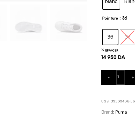
blanc
Blan
: 36
Pointure
36
37
EFFACER
14 950
DA
quantité
-
+
UGS :
39309406-36
Brand:
Puma