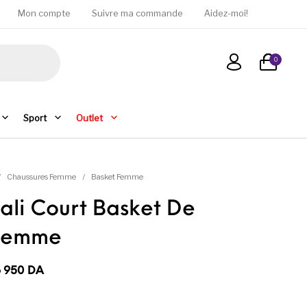
Mon compte
Suivre ma commande
Aidez-moi!
0
Sport
Outlet
/
Chaussures Femme
/
Basket Femme
li Court Basket De
Femme
 : 14 950DA à 16 950DA
6 950
DA