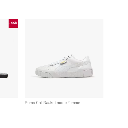
- 46%
e du produit
options peuvent être choisies sur la page du produit
Ce produit a plusieurs variations. Les options peuvent être
Puma Cali Basket mode Femme