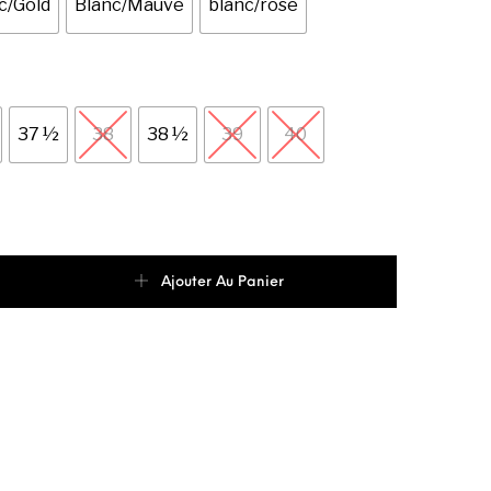
c/Gold
Blanc/Mauve
blanc/rose
37 ½
38
38 ½
39
40
 de Puma Cali Court Basket De Mode Femme
Ajouter Au Panier