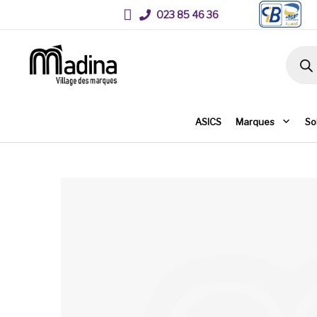
023 85 46 36
Recher
ASICS
Marques
So