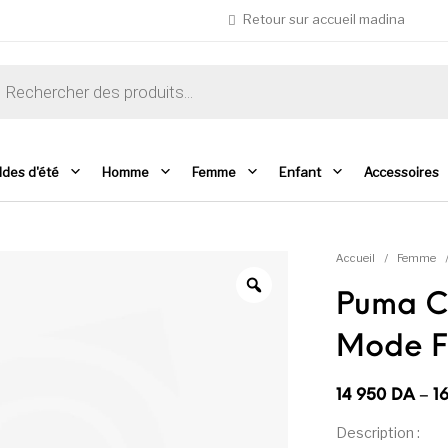
Retour sur accueil madina
che de produits
ldes d'été
Homme
Femme
Enfant
Accessoires
Accueil
/
Femme
Puma Ca
Mode 
Plage de prix
14 950
DA
–
1
Description :