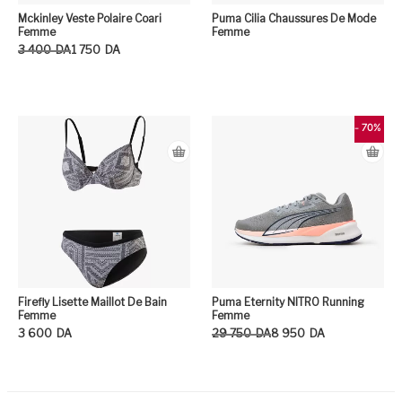
Mckinley Veste Polaire Coari
Puma Cilia Chaussures De Mode
Femme
Femme
Le prix initial était : 3 400DA.
Le prix actuel est : 1 750DA.
3 400
DA
1 750
DA
Ce produit a plusieurs variation
- 70%
Firefly Lisette Maillot De Bain
Puma Eternity NITRO Running
Femme
Femme
Le prix initial était : 29 750DA.
Le prix actuel est : 8 950DA.
3 600
DA
29 750
DA
8 950
DA
Ce produit a plusieurs variation
Ce