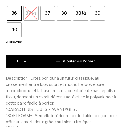
36
37 ½
37
38
38 ½
39
40
EFFACER
quantité de Puma Cali Court Pop Basket Femme
Ajouter Au Panier
-
+
Description : Dites bonjour à un futur classique, au
croisement entre look sport et mode. Le look épuré
monochrome et la base en cuir, accentuée de passepoils en
tissu, donnent un esprit décontracté et de la polyvalence à
cette paire facile à porter.
*CARACTÉRISTIQUES + AVANTAGES :
*SOFTFOAM+ : Semelle intérieure confortable conçue pour
offrir un amorti doux grâce au talon ultra-épais