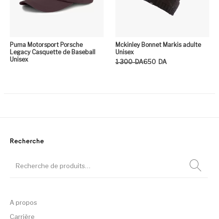
Puma Motorsport Porsche
Mckinley Bonnet Markis adulte
Legacy Casquette de Baseball
Unisex
Unisex
Le prix initial était : 1 300DA.
Le prix actuel est : 650DA.
1 300
DA
650
DA
Ce
Recherche
A propos
Carrière