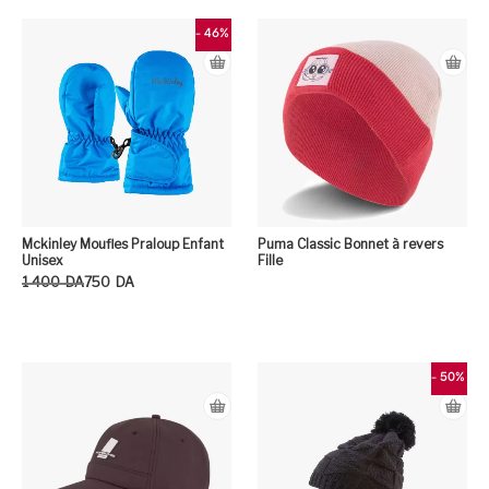
- 46%
Mckinley Moufles Praloup Enfant
Puma Classic Bonnet à revers
Unisex
Fille
Le prix initial était : 1 400DA.
Le prix actuel est : 750DA.
1 400
DA
750
DA
Ce produit a plusieurs variation
- 50%