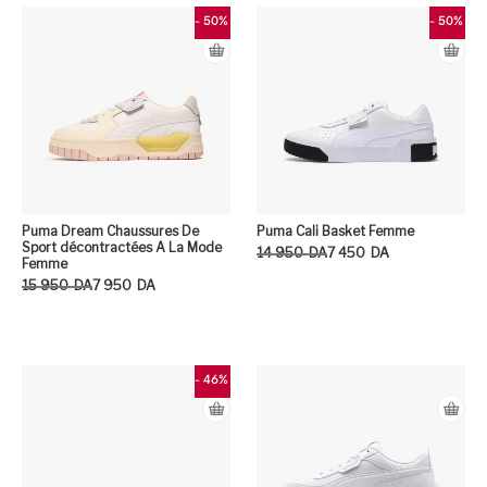
- 50%
- 50%
Puma Dream Chaussures De
Puma Cali Basket Femme
Sport décontractées A La Mode
Le prix initial était : 14 950DA.
Le prix actuel est : 7 450DA.
14 950
DA
7 450
DA
Femme
Le prix initial était : 15 950DA.
Le prix actuel est : 7 950DA.
15 950
DA
7 950
DA
Ce
Ce produit a plusieurs variation
- 46%