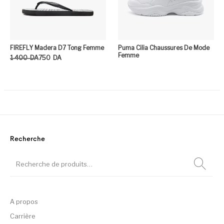
FIREFLY Madera D7 Tong Femme
Puma Cilia Chaussures De Mode
Femme
Le prix initial était : 1 400DA.
Le prix actuel est : 750DA.
1 400
DA
750
DA
Ce produit a plusieurs variation
Recherche
A propos
Carrière