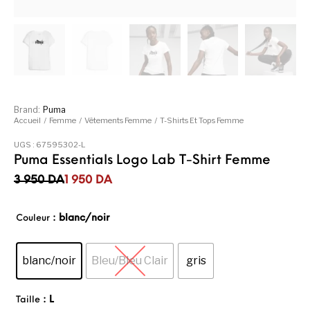
Brand:
Puma
Accueil
/
Femme
/
Vêtements Femme
/
T-Shirts Et Tops Femme
UGS :
67595302-L
Puma Essentials Logo Lab T-Shirt Femme
Le prix initial était : 3 950DA.
Le prix actuel est : 1 950DA.
3 950
DA
1 950
DA
: blanc/noir
Couleur
blanc/noir
Bleu/Bleu Clair
gris
: L
Taille