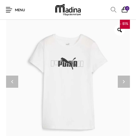
0
MENU
- 51%