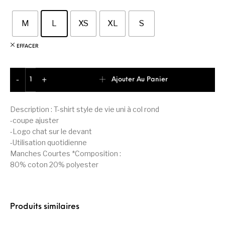
M
L
XS
XL
S
EFFACER
quantité de Puma Essentials Logo Lab T-Shirt Femme
Ajouter Au Panier
-
+
Description : T-shirt style de vie uni à col rond
-coupe ajuster
-Logo chat sur le devant
-Utilisation quotidienne
Manches Courtes *Composition :
80% coton 20% polyester
Produits similaires