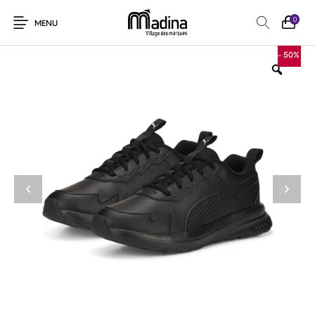
0
MENU
- 50%