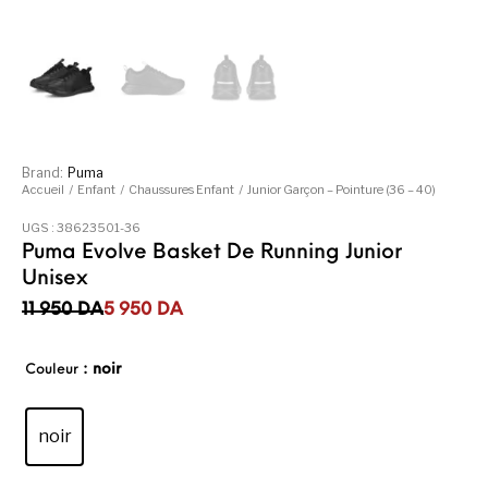
Brand:
Puma
Accueil
/
Enfant
/
Chaussures Enfant
/
Junior Garçon – Pointure (36 – 40)
UGS :
38623501-36
Puma Evolve Basket De Running Junior
Unisex
Le prix initial était : 11 950DA.
Le prix actuel est : 5 950DA.
11 950
DA
5 950
DA
: noir
Couleur
noir