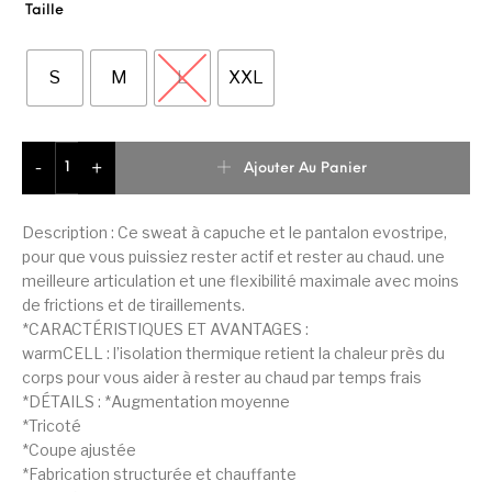
Taille
S
M
L
XXL
quantité de Puma EVOSTRIPE Warm Full-Zip Survêtement Ho
Ajouter Au Panier
-
+
Description : Ce sweat à capuche et le pantalon evostripe,
pour que vous puissiez rester actif et rester au chaud. une
meilleure articulation et une flexibilité maximale avec moins
de frictions et de tiraillements.
*CARACTÉRISTIQUES ET AVANTAGES :
warmCELL : l’isolation thermique retient la chaleur près du
corps pour vous aider à rester au chaud par temps frais
*DÉTAILS : *Augmentation moyenne
*Tricoté
*Coupe ajustée
*Fabrication structurée et chauffante