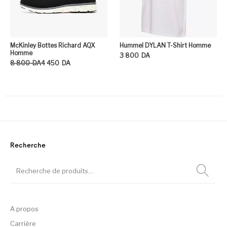
McKinley Bottes Richard AQX
Hummel DYLAN T-Shirt Homme
Homme
3 800
DA
Le prix initial était : 8 800DA.
Le prix actuel est : 4 450DA.
8 800
DA
4 450
DA
Ce
Ce produit a plusieurs variation
Recherche
A propos
Carrière