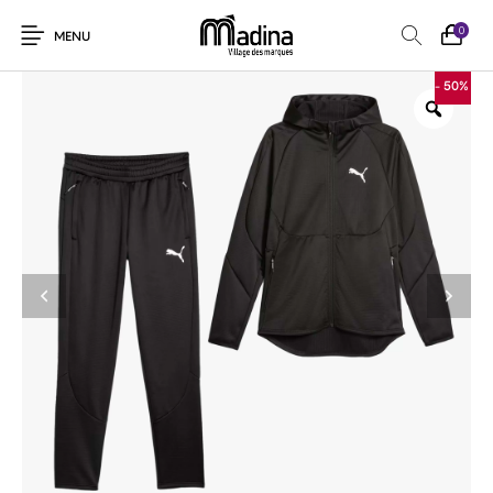
0
MENU
- 50%