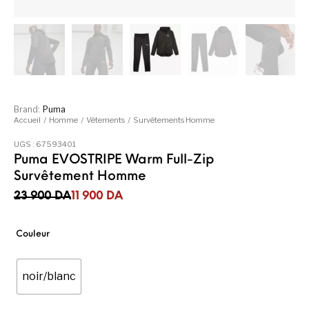
Brand:
Puma
Accueil
/
Homme
/
Vêtements
/
Survêtements Homme
UGS :
67593401
Puma EVOSTRIPE Warm Full-Zip
Survêtement Homme
Le prix initial était : 23 900DA.
Le prix actuel est : 11 900DA.
23 900
DA
11 900
DA
Couleur
noir/blanc