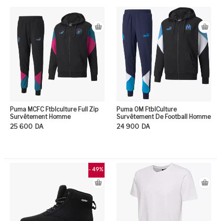
Puma MCFC Ftblculture Full Zip
Puma OM FtblCulture
Survêtement Homme
Survêtement De Football Homme
25 600
DA
24 900
DA
Ce produit a plusieurs variation
Ce
- 49%