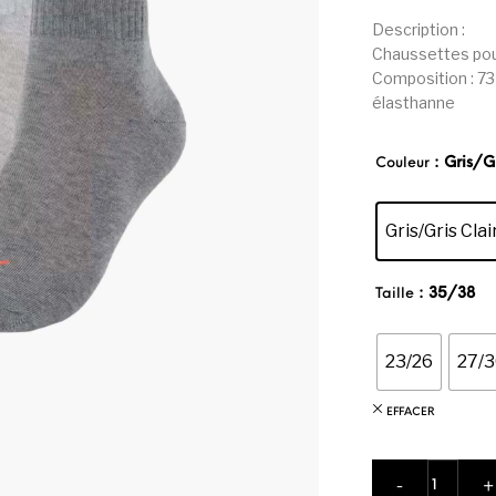
Description :
Chaussettes pou
Composition : 73
élasthanne
: Gris/G
Couleur
Gris/Gris Clai
: 35/38
Taille
23/26
27/3
EFFACER
quantité 
-
+