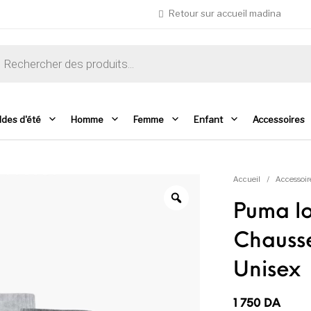
Retour sur accueil madina
che de produits
ldes d'été
Homme
Femme
Enfant
Accessoires
Accueil
/
Accessoir
Puma lo
Chausse
Unisex
1 750
DA