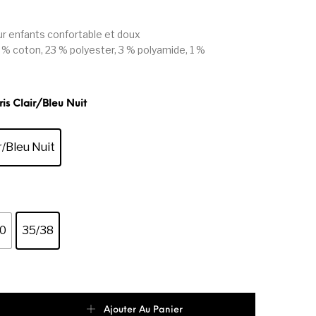
r enfants confortable et doux
 % coton, 23 % polyester, 3 % polyamide, 1 %
ris Clair/Bleu Nuit
r/Bleu Nuit
0
35/38
de Puma lot de 3 Paires De Chaussettes invisibles Enfant Unisex
Ajouter Au Panier