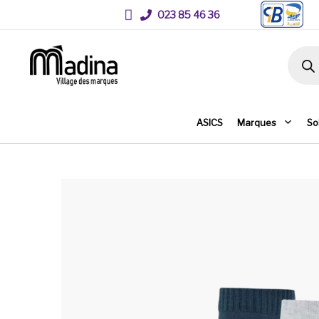
023 85 46 36
Recher
ASICS
Marques
So