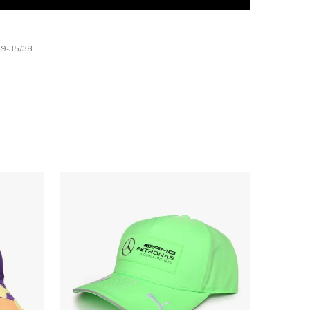
9-35/38
options peuvent être choisies sur la page du produit