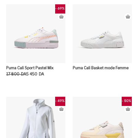
- 69%
Puma Cali Sport Pastel Mix
Puma Cali Basket mode Femme
Le prix initial était : 17 800DA.
Le prix actuel est : 5 450DA.
17 800
DA
5 450
DA
Ce produit a plusieurs variation
- 49%
- 50%