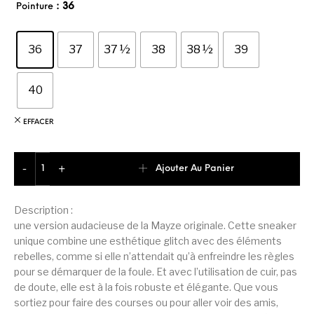
: 36
Pointure
36
37
37 ½
38
38 ½
39
40
EFFACER
quantité de Puma Mayze Crashed Basket De Mode Femme
Ajouter Au Panier
-
+
Description :
une version audacieuse de la Mayze originale. Cette sneaker
unique combine une esthétique glitch avec des éléments
rebelles, comme si elle n’attendait qu’à enfreindre les règles
pour se démarquer de la foule. Et avec l’utilisation de cuir, pas
de doute, elle est à la fois robuste et élégante. Que vous
sortiez pour faire des courses ou pour aller voir des amis,