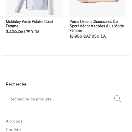
Mckinley Veste Polaire Coari
Puma Dream Chaussures De
Femme
Sport décontractées A La Mode
Femme
Le prix initial était : 3 400DA.
Le prix actuel est : 1 750DA.
3 400
DA
1 750
DA
Le prix initial était : 15 950DA.
Le prix actuel est : 7 950DA.
15 950
DA
7 950
DA
Ce produit a plusieurs variation
Ce
Recherche
A propos
Carrière