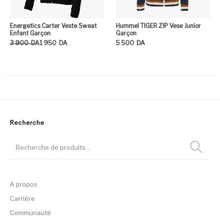
Energetics Carter Veste Sweat
Hummel TIGER ZIP Vese Junior
Enfant Garçon
Garçon
Le prix initial était : 3 900DA.
Le prix actuel est : 1 950DA.
3 900
DA
1 950
DA
5 500
DA
Ce produit a plusieurs variation
Ce
Recherche
A propos
Carrière
Communauté