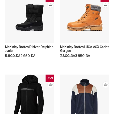
McKinley Bottes D’hiver Delphino
McKinley Bottes LUCA AQX Cadet
Junior
Garçon
Le prix initial était : 5 900DA.
Le prix actuel est : 2 950DA.
Le prix initial était : 7 800DA.
Le prix actuel est : 3 950DA.
5 900
DA
2 950
DA
7 800
DA
3 950
DA
Ce produit a plusieurs variation
Ce
- 50%