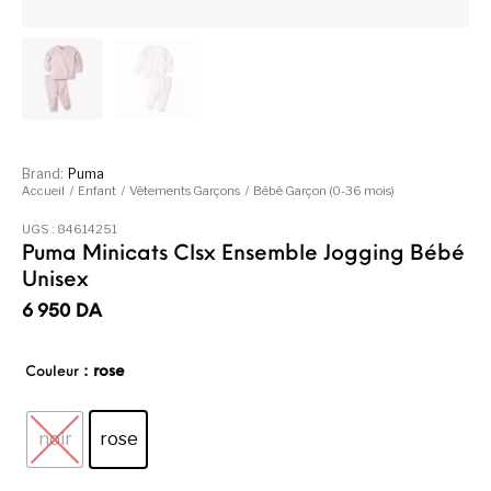
Brand:
Puma
Accueil
/
Enfant
/
Vêtements Garçons
/
Bébé Garçon (0-36 mois)
UGS :
84614251
Puma Minicats Clsx Ensemble Jogging Bébé
Unisex
6 950
DA
: rose
Couleur
noir
rose