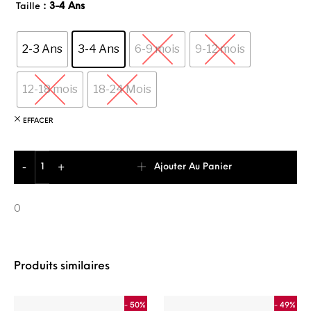
: 3-4 Ans
Taille
2-3 Ans
3-4 Ans
6-9 mois
9-12 mois
12-18 mois
18-24 Mois
EFFACER
quantité de Puma Minicats Clsx Ensemble Jogging Bébé Unis
Ajouter Au Panier
-
+
0
Produits similaires
- 50%
- 49%