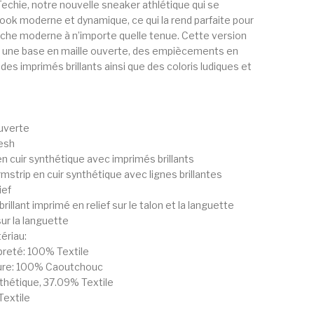
Techie, notre nouvelle sneaker athlétique qui se
look moderne et dynamique, ce qui la rend parfaite pour
che moderne à n’importe quelle tenue. Cette version
 une base en maille ouverte, des empiècements en
 des imprimés brillants ainsi que des coloris ludiques et
uverte
esh
cuir synthétique avec imprimés brillants
trip en cuir synthétique avec lignes brillantes
ief
llant imprimé en relief sur le talon et la languette
ur la languette
ériau:
preté: 100% Textile
ure: 100% Caoutchouc
thétique, 37.09% Textile
Textile