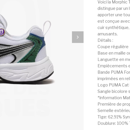
Voici la Morphic 
distingue par un 
apporter une tou
est conçue avec
cuir synthétique,
amusants.
Détails :
Coupe régulière
Base en maille o
Languette en m
Empiècements en 
Bande PUMA Forms
imprimées en rel
Logo PUMA Cat bri
Sangle bicolore s
*Information Mat
Première de pro
Semelle extérie
Tige: 62.91% Syn
Doublure: 100% 