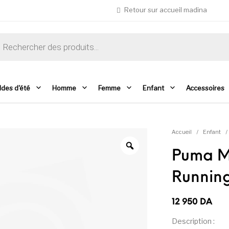
Retour sur accueil madina
che de produits
ldes d'été
Homme
Femme
Enfant
Accessoires
Accueil
/
Enfant
/
Puma M
Running
12 950
DA
Description :