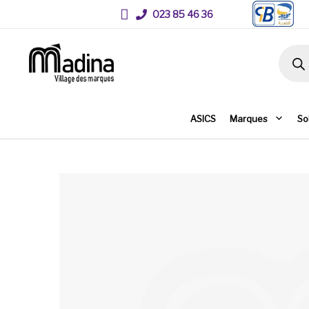
023 85 46 36
Recher
ASICS
Marques
So