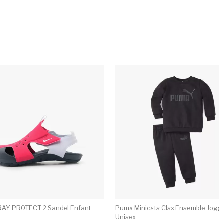
urs variations. Les options peuvent être choisies sur la pag
Ce produit a plusieurs variations. Les 
RAY PROTECT 2 Sandel Enfant
Puma Minicats Clsx Ensemble Jo
Unisex