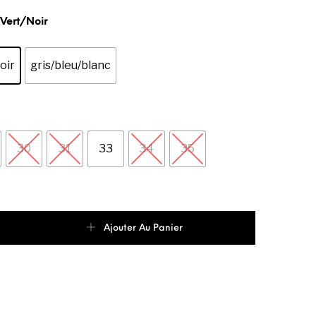
/Vert/Noir
oir
gris/bleu/blanc
30
31
33
34
35
de Puma Morphic Basket De Running Enafnt Unisex
Ajouter Au Panier