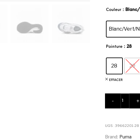
: Blanc
Couleur
Blanc/Vert/N
: 28
Pointure
28
29
EFFACER
quantité 
-
+
UGS :
39662201-28
Brand:
Puma