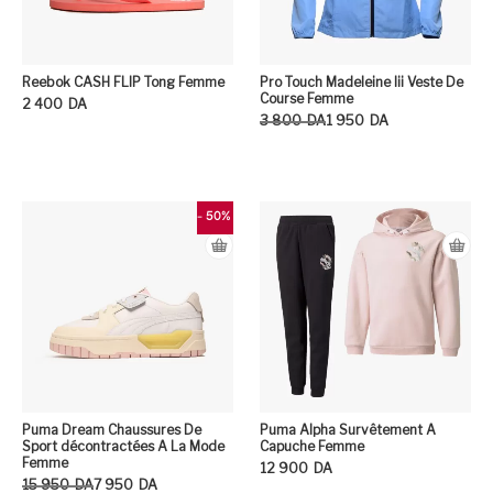
Reebok CASH FLIP Tong Femme
Pro Touch Madeleine Iii Veste De
Course Femme
2 400
DA
Le prix initial était : 3 800DA.
Le prix actuel est : 1 950DA.
3 800
DA
1 950
DA
Ce produit a plusieurs variation
Ce
- 50%
Puma Dream Chaussures De
Puma Alpha Survêtement A
Sport décontractées A La Mode
Capuche Femme
Femme
12 900
DA
Le prix initial était : 15 950DA.
Le prix actuel est : 7 950DA.
15 950
DA
7 950
DA