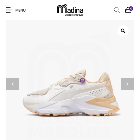
0
MENU