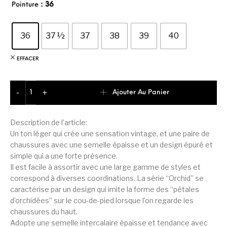
: 36
Pointure
36
37 ½
37
38
39
40
EFFACER
quantité de Puma Orkid Thrifted Chaussure Décontractée F
Ajouter Au Panier
-
+
Description de l’article:
Un ton léger qui crée une sensation vintage, et une paire de
chaussures avec une semelle épaisse et un design épuré et
simple qui a une forte présence.
Il est facile à assortir avec une large gamme de styles et
correspond à diverses coordinations. La série “Orchid” se
caractérise par un design qui imite la forme des “pétales
d’orchidées” sur le cou-de-pied lorsque l’on regarde les
chaussures du haut.
Adopte une semelle intercalaire épaisse et tendance avec