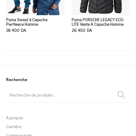
Puma Sweat à Capuche
Puma PORSCHE LEGACY ECO-
Pwrfleece Homme
LITE Veste A Capuche Homme
18 400
DA
26 450
DA
Ce produit a plusieurs variation
Ce
Recherche
A propos
Carrière
Communauté