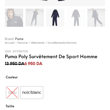
Brand:
Puma
Accueil
/
Homme
/
Vêtements
/
Survêtements Homme
UGS :
67596706
Puma Poly Survêtement De Sport Homme
Le prix initial était : 13 950DA.
Le prix actuel est : 6 950DA.
13 950
DA
6 950
DA
Couleur
bleu
noir/blanc
Taille