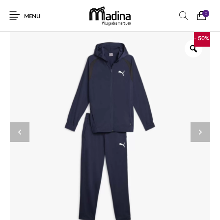
0
MENU
- 50%