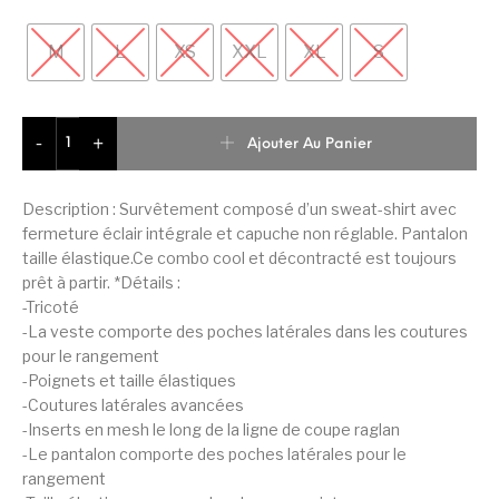
M
L
XS
XXL
XL
S
quantité de Puma Poly Survêtement De Sport Homme
Ajouter Au Panier
-
+
Description : Survêtement composé d’un sweat-shirt avec
fermeture éclair intégrale et capuche non réglable. Pantalon
taille élastique.Ce combo cool et décontracté est toujours
prêt à partir. *Détails :
-Tricoté
-La veste comporte des poches latérales dans les coutures
pour le rangement
-Poignets et taille élastiques
-Coutures latérales avancées
-Inserts en mesh le long de la ligne de coupe raglan
-Le pantalon comporte des poches latérales pour le
rangement