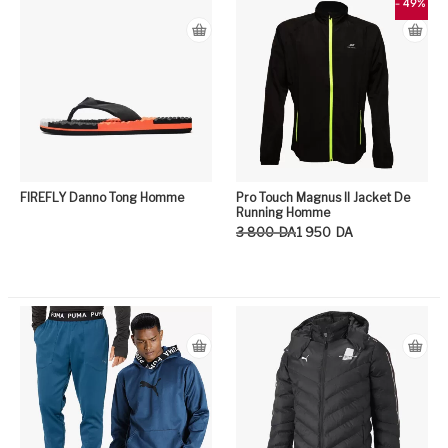
- 49%
FIREFLY Danno Tong Homme
Pro Touch Magnus II Jacket De
Running Homme
Le prix initial était : 3 800DA.
Le prix actuel est : 1 950DA.
3 800
DA
1 950
DA
Ce