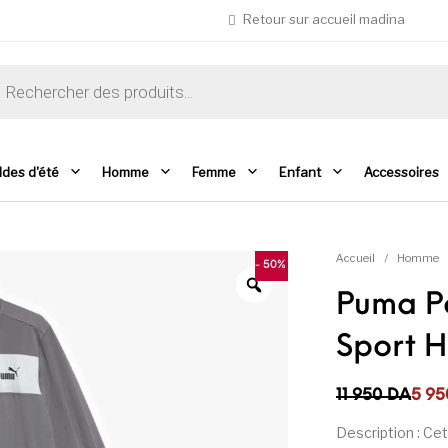
Retour sur accueil madina
che de produits
ldes d'été
Homme
Femme
Enfant
Accessoires
Accueil
/
Homme
- 50%
Puma P
Sport 
Le prix initial 
Le prix actuel 
11 950
DA
5 95
Description : Ce