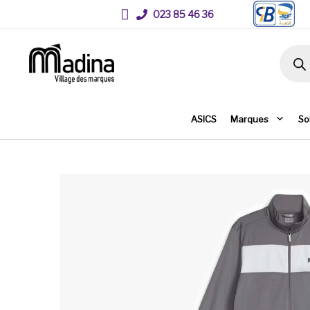
023 85 46 36
Recher
ASICS
Marques
So