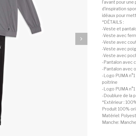
l’avant pour une
d’inspiration spo
idéaux pour mett
*DÉTAILS :
-Veste et pantal
-Veste avec ferm
-Veste avec cout
-Veste avec poig
-Veste avec poch
-Pantalon avec co
-Pantalon avec o
-Logo PUMA n°1 
poitrine
-Logo PUMA n°1 
-Doublure de la 
*Extérieur : 100
Produit 100% orig
Matériel: Polyes
Manche: Manche