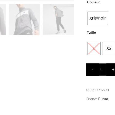
Couleur
gris/noir
Taille
L
XS
quantité
-
+
UGS :
67742774
Brand:
Puma