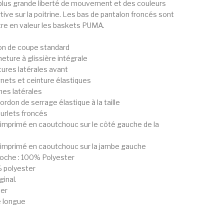
 plus grande liberté de mouvement et des couleurs
rtive sur la poitrine. Les bas de pantalon froncés sont
re en valeur les baskets PUMA.
on de coupe standard
eture à glissière intégrale
ures latérales avant
nets et ceinture élastiques
es latérales
rdon de serrage élastique à la taille
urlets froncés
imprimé en caoutchouc sur le côté gauche de la
imprimé en caoutchouc sur la jambe gauche
poche : 100% Polyester
% polyester
inal.
ter
 longue