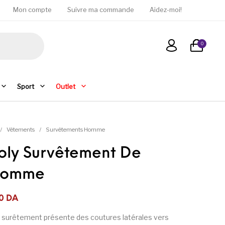
Mon compte
Suivre ma commande
Aidez-moi!
0
Sport
Outlet
/
Vêtements
/
Survêtements Homme
oly Survêtement De
Homme
était : 11 950DA.
est : 5 950DA.
0
DA
t surêtement présente des coutures latérales vers