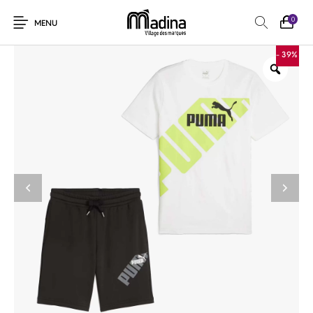
0
MENU
- 39%