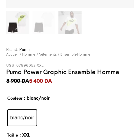
Brand:
Puma
Accueil
/
Homme
/
Vêtements
/
Ensemble Homme
UGS :
67896052-XXL
Puma Power Graphic Ensemble Homme
Le prix initial était : 8 900DA.
Le prix actuel est : 5 400DA.
8 900
DA
5 400
DA
: blanc/noir
Couleur
blanc/noir
: XXL
Taille