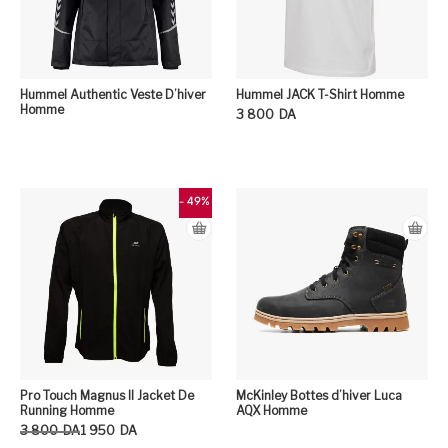
Hummel Authentic Veste D’hiver
Hummel JACK T-Shirt Homme
Homme
3 800
DA
Ce
- 49%
Pro Touch Magnus II Jacket De
McKinley Bottes d’hiver Luca
Running Homme
AQX Homme
Le prix initial était : 3 800DA.
Le prix actuel est : 1 950DA.
3 800
DA
1 950
DA