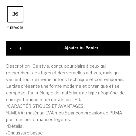
36
EFFACER
quantité de Puma Runtamed Plus Basket Femme
Ajouter Au Panier
-
+
Description : Ce style, conçu pour plaire à ceux qui
recherchent des tiges et des semelles actives, mais qui
veulent tout de même un look technique et contemporain.
La tige présente une forme moderne et organique et se
compose d’un mélange de matériaux de type néoprène, de
cuir synthétique et de détails en TPU.
*CARACTÉRISTIQUES ET AVANTAGES :
*CMEVA : matériau EVA moulé par compression de PUMA
pour des performances légères.
*Détails :
-Chaussure basse