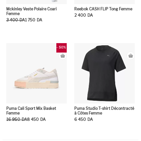
Mckinley Veste Polaire Coari
Reebok CASH FLIP Tong Femme
Femme
2 400
DA
Le prix initial était : 3 400DA.
Le prix actuel est : 1 750DA.
3 400
DA
1 750
DA
Ce
Ce produit a plusieurs variation
- 50%
Puma Cali Sport Mix Basket
Puma Studio T-shirt Décontracté
Femme
à Côtes Femme
Le prix initial était : 16 950DA.
Le prix actuel est : 8 450DA.
16 950
DA
8 450
DA
6 450
DA
Ce produit a plusieurs variation
Ce