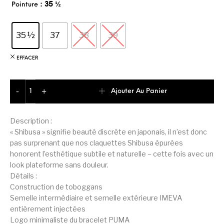
: 35 ½
Pointure
35 ½
37
38
39
EFFACER
quantité de Puma Shibusa Claquette Confortable Femme
Ajouter Au Panier
-
+
Description :
« Shibusa » signifie beauté discrète en japonais, il n’est donc
pas surprenant que nos claquettes Shibusa épurées
honorent l’esthétique subtile et naturelle – cette fois avec un
look plateforme sans douleur.
Détails :
Construction de toboggans
Semelle intermédiaire et semelle extérieure IMEVA
entièrement injectées
Logo minimaliste du bracelet PUMA