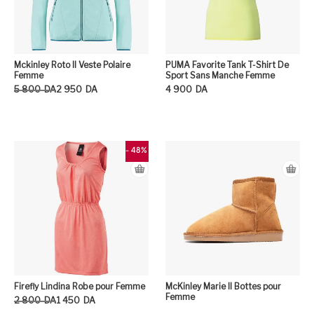
Mckinley Roto II Veste Polaire
PUMA Favorite Tank T-Shirt De
Femme
Sport Sans Manche Femme
Le prix initial était : 5 800DA.
Le prix actuel est : 2 950DA.
5 800
DA
2 950
DA
4 900
DA
Ce produit a plusieurs variation
Ce
- 48%
Firefly Lindina Robe pour Femme
McKinley Marie II Bottes pour
Femme
Le prix initial était : 2 800DA.
Le prix actuel est : 1 450DA.
2 800
DA
1 450
DA