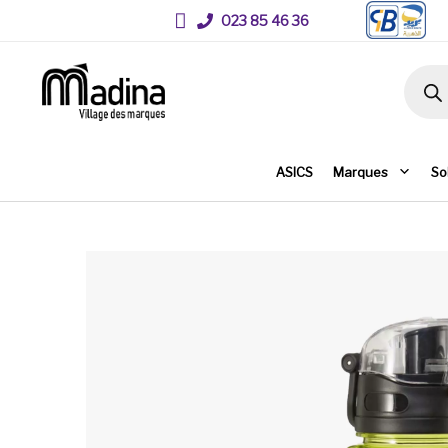
023 85 46 36
Recher
ASICS
Marques
So