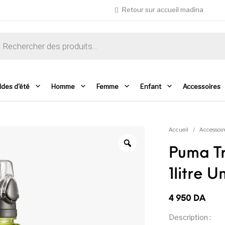
Retour sur accueil madina
che de produits
ldes d'été
Homme
Femme
Enfant
Accessoires
Accueil
/
Accessoir
Puma Tr
1litre U
4 950
DA
Description :