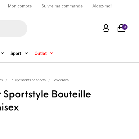
Mon compte
Suivre ma commande
Aidez-moi!
0
Sport
Outlet
es
/
Equipements de sports
/
Les cordes
 Sportstyle Bouteille
nisex