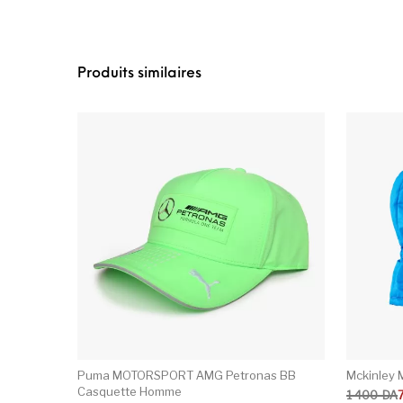
Produits similaires
Puma MOTORSPORT AMG Petronas BB
Mckinley 
Casquette Homme
Le prix ini
Le prix ac
1 400
DA