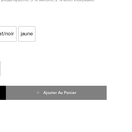
t/noir
jaune
e Puma Tr Sportstyle Bouteille 1litre Unisex
Ajouter Au Panier