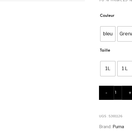
Couleur
bleu
Grena
Taille
1L
1 L
quantité d
-
+
UGS :
5381126
Brand:
Puma