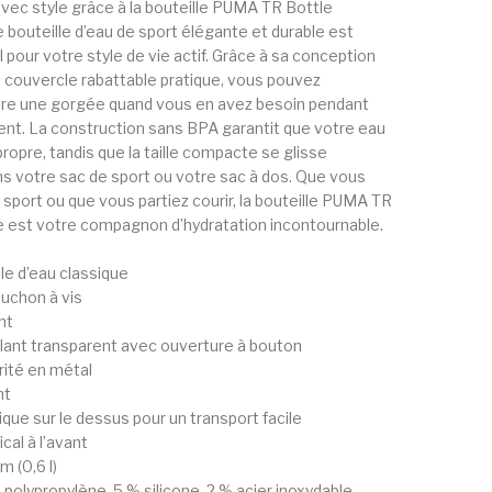
vec style grâce à la bouteille PUMA TR Bottle
 bouteille d’eau de sport élégante et durable est
l pour votre style de vie actif. Grâce à sa conception
 couvercle rabattable pratique, vous pouvez
dre une gorgée quand vous en avez besoin pendant
nt. La construction sans BPA garantit que votre eau
propre, tandis que la taille compacte se glisse
s votre sac de sport ou votre sac à dos. Que vous
 de sport ou que vous partiez courir, la bouteille PUMA TR
e est votre compagnon d’hydratation incontournable.
le d’eau classique
uchon à vis
nt
lant transparent avec ouverture à bouton
ité en métal
nt
que sur le dessus pour un transport facile
al à l’avant
m (0,6 l)
 polypropylène, 5 % silicone, 2 % acier inoxydable