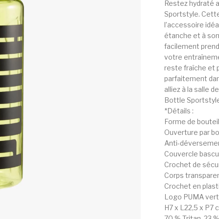
Restez hydraté a
Sportstyle. Cette
l’accessoire idéa
étanche et à son
facilement pren
votre entraîneme
reste fraîche et 
parfaitement dan
alliez à la salle
Bottle Sportstyl
*Détails :
Forme de bouteil
Ouverture par bo
Anti-déverseme
Couvercle bascu
Crochet de sécur
Corps transpare
Crochet en plasti
Logo PUMA vertic
H7 x L22,5 x P7 c
70 % Tritan, 23 %