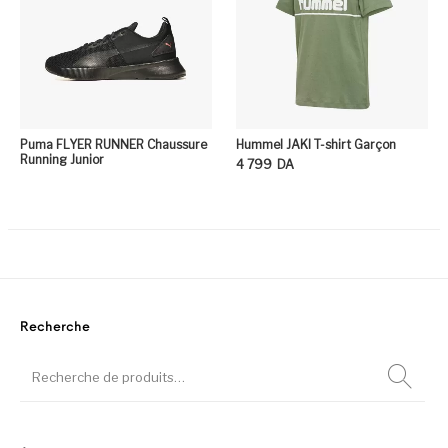
Puma FLYER RUNNER Chaussure
Hummel JAKI T-shirt Garçon
Running Junior
4 799
DA
Ce
Recherche