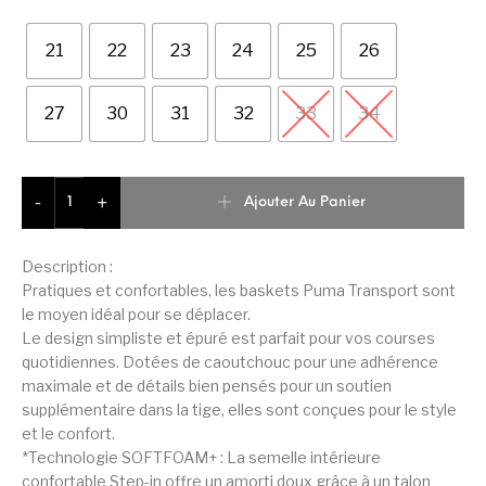
21
22
23
24
25
26
27
30
31
32
33
34
quantité de Puma Transport Basket Enfant Unisex
Ajouter Au Panier
-
+
Description :
Pratiques et confortables, les baskets Puma Transport sont
le moyen idéal pour se déplacer.
Le design simpliste et épuré est parfait pour vos courses
quotidiennes. Dotées de caoutchouc pour une adhérence
maximale et de détails bien pensés pour un soutien
supplémentaire dans la tige, elles sont conçues pour le style
et le confort.
*Technologie SOFTFOAM+ : La semelle intérieure
confortable Step-in offre un amorti doux grâce à un talon