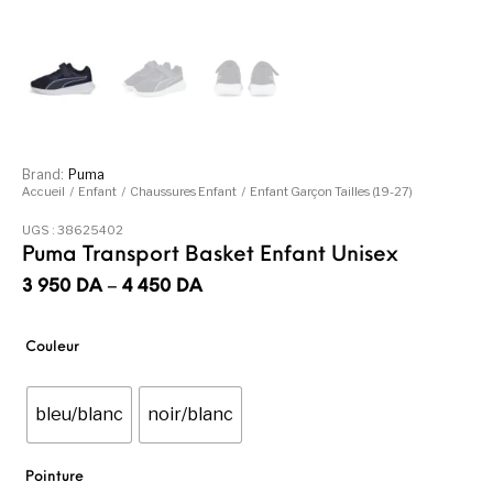
Brand:
Puma
Accueil
/
Enfant
/
Chaussures Enfant
/
Enfant Garçon Tailles (19-27)
UGS :
38625402
Puma Transport Basket Enfant Unisex
Plage de prix : 3 950DA à 4 450DA
3 950
DA
–
4 450
DA
Couleur
bleu/blanc
noir/blanc
Pointure