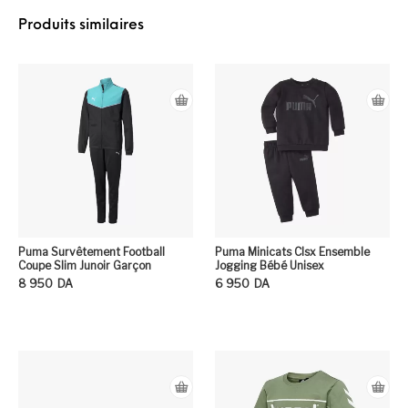
Produits similaires
Puma Survêtement Football
Puma Minicats Clsx Ensemble
Coupe Slim Junoir Garçon
Jogging Bébé Unisex
8 950
DA
6 950
DA
Ce produit a plusieurs variation
Ce