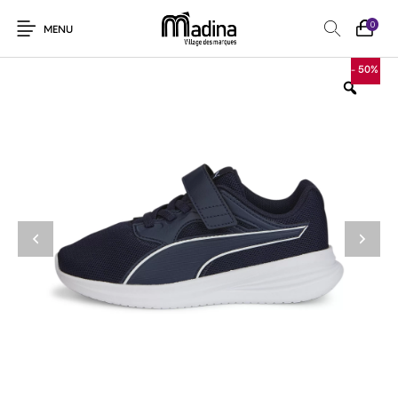
0
MENU
- 50%