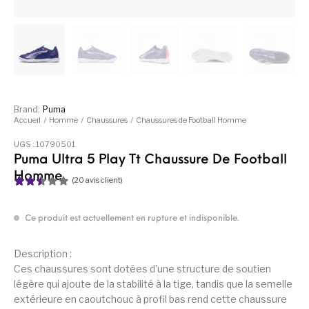
Brand:
Puma
Accueil
/
Homme
/
Chaussures
/
Chaussures de Football Homme
UGS :
10790501
Puma Ultra 5 Play Tt Chaussure De Football
Homme
(
20
avis client)
Noté
20
2.50
sur 5
Ce produit est actuellement en rupture et indisponible.
basé
sur
notati
Description :
ons
Ces chaussures sont dotées d’une structure de soutien
client
légère qui ajoute de la stabilité à la tige, tandis que la semelle
extérieure en caoutchouc à profil bas rend cette chaussure