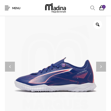
0
MENU