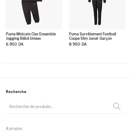
Puma Minicats Clsx Ensemble
Puma Survêtement Football
Jogging Bébé Unisex
Coupe Slim Junoir Garçon
6 950
DA
8 950
DA
Ce produit a plusieurs variation
Ce
Recherche
A propos