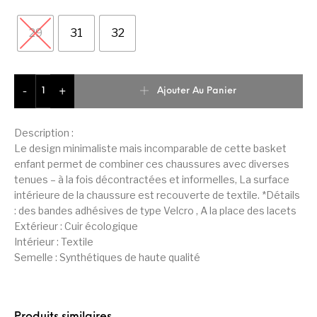
29
31
32
quantité de Puma Up V Basket De Mode Cadet Fille
Ajouter Au Panier
-
+
Description :
Le design minimaliste mais incomparable de cette basket
enfant permet de combiner ces chaussures avec diverses
tenues – à la fois décontractées et informelles, La surface
intérieure de la chaussure est recouverte de textile. *Détails
: des bandes adhésives de type Velcro , A la place des lacets
Extérieur : Cuir écologique
Intérieur : Textile
Semelle : Synthétiques de haute qualité
Produits similaires