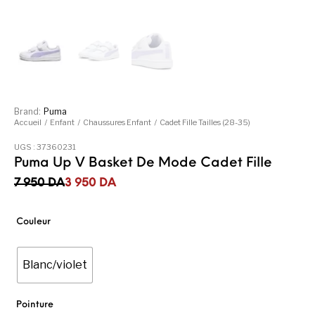
Brand:
Puma
Accueil
/
Enfant
/
Chaussures Enfant
/
Cadet Fille Tailles (28-35)
UGS :
37360231
Puma Up V Basket De Mode Cadet Fille
Le prix initial était : 7 950DA.
Le prix actuel est : 3 950DA.
7 950
DA
3 950
DA
Couleur
Blanc/violet
Pointure