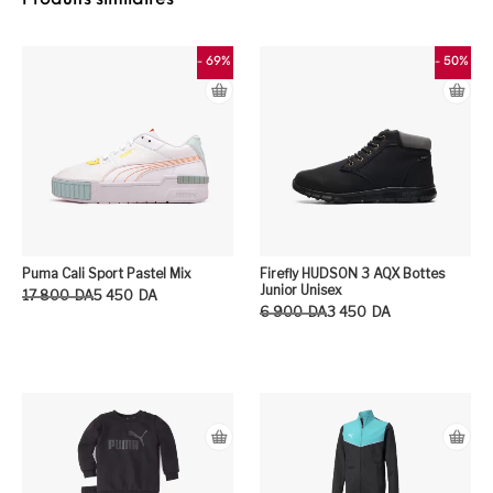
- 69%
- 50%
Puma Cali Sport Pastel Mix
Firefly HUDSON 3 AQX Bottes
Junior Unisex
Le prix initial était : 17 800DA.
Le prix actuel est : 5 450DA.
17 800
DA
5 450
DA
Le prix initial était : 6 900DA.
Le prix actuel est : 3 450DA.
6 900
DA
3 450
DA
Ce produit a plusieurs variation
Ce