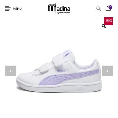
0
MENU
- 50%