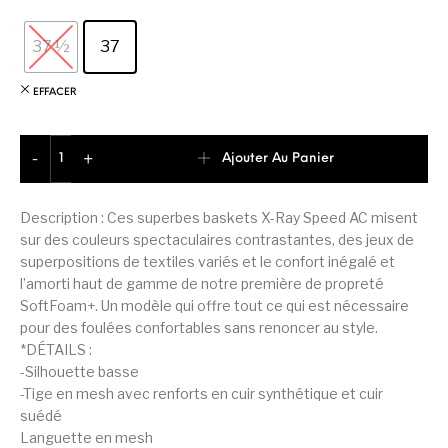
37 ½
37
EFFACER
quantité de Puma X-Ray Speed Basket Junior Unisex
Ajouter Au Panier
-
+
Description : Ces superbes baskets X-Ray Speed AC misent
sur des couleurs spectaculaires contrastantes, des jeux de
superpositions de textiles variés et le confort inégalé et
l’amorti haut de gamme de notre première de propreté
SoftFoam+. Un modèle qui offre tout ce qui est nécessaire
pour des foulées confortables sans renoncer au style.
*DÉTAILS :
-Silhouette basse
-Tige en mesh avec renforts en cuir synthétique et cuir
suédé
Languette en mesh