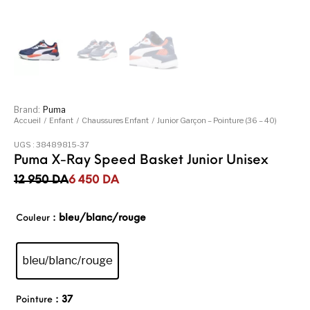
Brand:
Puma
Accueil
/
Enfant
/
Chaussures Enfant
/
Junior Garçon – Pointure (36 – 40)
UGS :
38489815-37
Puma X-Ray Speed Basket Junior Unisex
Le prix initial était : 12 950DA.
Le prix actuel est : 6 450DA.
12 950
DA
6 450
DA
: bleu/blanc/rouge
Couleur
bleu/blanc/rouge
: 37
Pointure