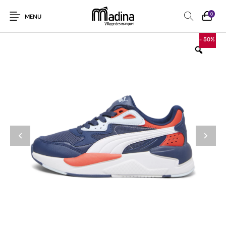
0
MENU
- 50%